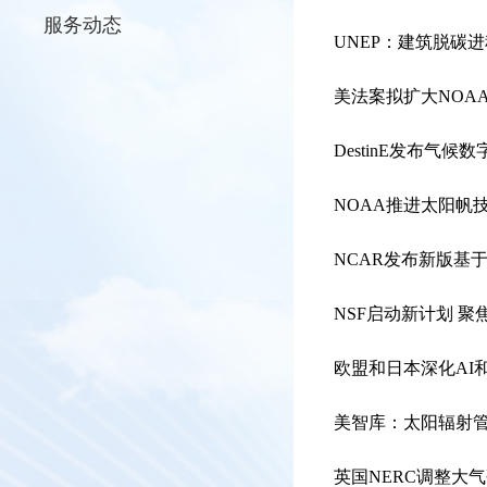
服务动态
UNEP：建筑脱碳
美法案拟扩大NOA
DestinE发布气
NOAA推进太阳帆
NCAR发布新版基于G
NSF启动新计划 
欧盟和日本深化AI
美智库：太阳辐射
英国NERC调整大