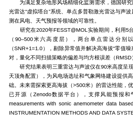
为满足复杂地形风场精细化监测需求，德国研究团
光雷达“虚拟塔台”系统、单点多普勒激光雷达与声
测在风电、天气预报等领域的可靠性。
研究在2020年FESST@MOL实验期间，利用5台H
（90–500米六高度层），两台单点雷达分别以
（SNR+1=1.0），剔除异常值并解决高海拔“零值
对，量化不同扫描策略的偏差与均方根误差（RMSD
研究结果表明三重雷达与声波仪在90米高度呈现高
天顶角配置），为风电场选址和气象网络建设提供高
础。未来需探索更高海拔（>500米）的雷达性能
已开源（Zenodo数据平台），支撑风能预报和气候模型精细化发
measurements with sonic anemometer data bas
INSTRUMENTATION METHODS AND DATA SY